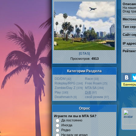
Описан
На нашем
Drag тр
Местон
Тип сер
Сайт се
IP адре
Рейтинг
[GTA 5]
Проcмотров:
4913
Категории Раздела
DD/DM
Race
[42]
[10]
Roleplay/RPG
Free Roam
[144]
[25]
Zombie/Day Z
MTA SA
[378]
[284]
Play
Drift
[180]
[97]
Deathmatch
свой режим
[6]
[87]
Опрос
Играете ли вы в MTA SA?
Да постоянно
Иногда
Редко
Ни разу не играл