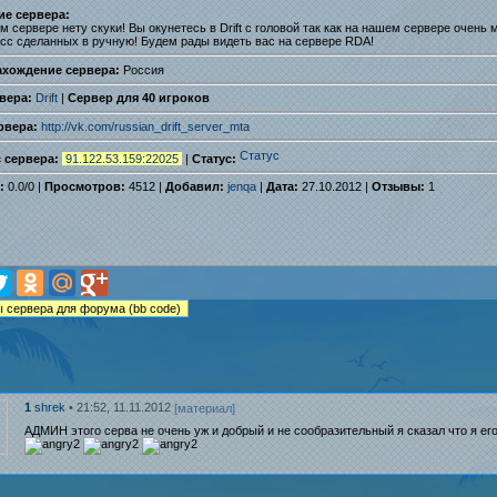
ие сервера:
 сервере нету скуки! Вы окунетесь в Drift с головой так как на нашем сервере очень мн
асс сделанных в ручную! Будем рады видеть вас на сервере RDA!
ахождение сервера:
Россия
вера:
Drift
|
Сервер для 40 игроков
рвера:
http://vk.com/russian_drift_server_mta
с сервера:
91.122.53.159:22025
|
Статус:
:
0.0
/
0
|
Просмотров:
4512 |
Добавил:
jenqa
|
Дата:
27.10.2012 |
Отзывы:
1
• 21:52, 11.11.2012
1
shrek
[материал]
АДМИН этого серва не очень уж и добрый и не сообразительный я сказал что я е