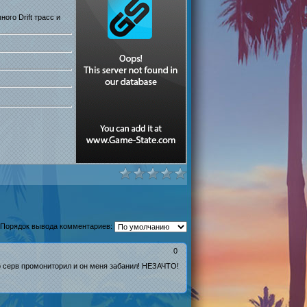
ого Drift трасс и
Порядок вывода комментариев:
0
го серв промониторил и он меня забанил! НЕЗАЧТО!