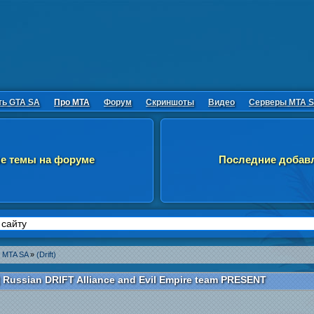
ть GTA SA
Про MTA
Форум
Скриншоты
Видео
Серверы MTA 
е темы на форуме
Последние добав
 MTA SA
»
(Drift)
 Russian DRIFT Alliance and Evil Empire team PRESENT