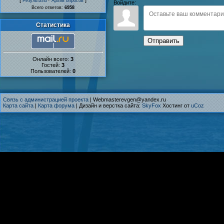
[
·
]
Результаты
Архив опросов
Войдите:
Всего ответов:
6958
Статистика
Отправить
Онлайн всего:
3
Гостей:
3
Пользователей:
0
Связь с администрацией проекта
| Webmasterevgen@yandex.ru
Карта сайта
|
Карта форума
| Дизайн и верстка сайта:
SkyFox
Хостинг от
uCoz