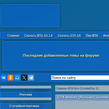
Главная
Скачать MTA SA 1.6
Скачать GTA SA
Про MTA
Фор
Последние добавленные темы на форуме
Серверы MTA SA
»
(Zombie/Day Z)
Реклама
GTA Version [Russian] |commu
Случайная Картинка