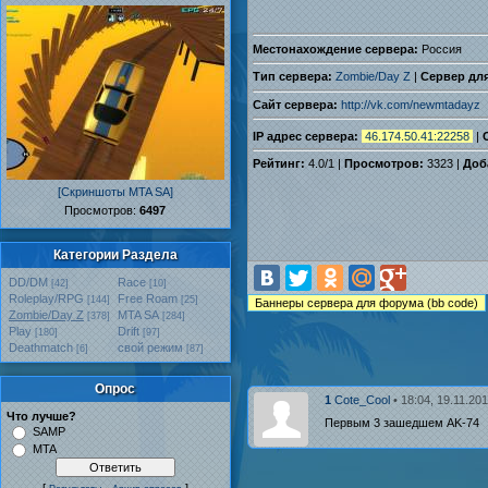
Местонахождение сервера:
Россия
Тип сервера:
Zombie/Day Z
|
Сервер для
Сайт сервера:
http://vk.com/newmtadayz
IP адрес сервера:
46.174.50.41:22258
|
Рейтинг:
4.0
/
1
|
Просмотров:
3323 |
Доб
[Скриншоты MTA SA]
Проcмотров:
6497
Категории Раздела
DD/DM
Race
[42]
[10]
Roleplay/RPG
Free Roam
[144]
[25]
Zombie/Day Z
MTA SA
[378]
[284]
Play
Drift
[180]
[97]
Deathmatch
свой режим
[6]
[87]
Опрос
• 18:04, 19.11.20
1
Cote_Cool
Что лучше?
Первым 3 зашедшем AK-74
SAMP
MTA