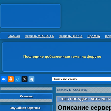
Главная
Скачать MTA SA 1.6
Скачать GTA SA
Про MTA
Фор
Последние добавленные темы на форуме
Серверы MTA SA
»
(Play)
Реклама
.::БЕЗ ПОСАДКИ - АВТО.NET©:
Описание серве
Случайная Картинка