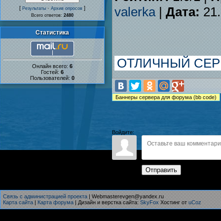
valerka
|
Дата:
21.
[
·
]
Результаты
Архив опросов
Всего ответов:
2480
Статистика
ОТЛИЧНЫЙ СЕРВ
Онлайн всего:
6
Гостей:
6
Пользователей:
0
Войдите:
Отправить
Связь с администрацией проекта
| Webmasterevgen@yandex.ru
Карта сайта
|
Карта форума
| Дизайн и верстка сайта:
SkyFox
Хостинг от
uCoz