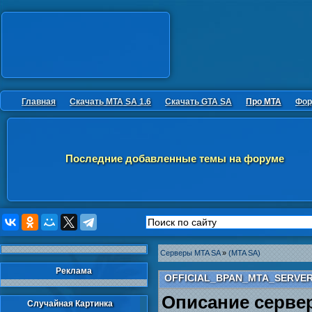
Главная
Скачать MTA SA 1.6
Скачать GTA SA
Про MTA
Фор
Последние добавленные темы на форуме
Серверы MTA SA
»
(MTA SA)
Реклама
OFFICIAL_BPAN_MTA_SERVE
Описание серве
Случайная Картинка