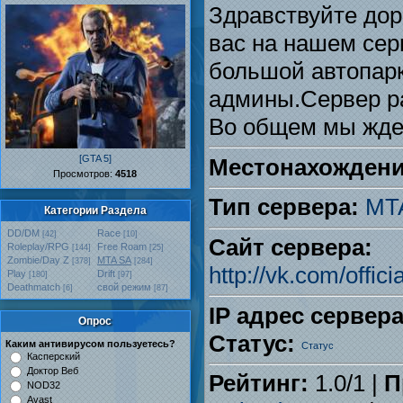
Здравствуйте дор
вас на нашем сер
большой автопарк
админы.Сервер ра
Во общем мы жде
[GTA 5]
Местонахождени
Проcмотров:
4518
Тип сервера:
MT
Категории Раздела
DD/DM
Race
[42]
[10]
Сайт сервера:
Roleplay/RPG
Free Roam
[144]
[25]
Zombie/Day Z
MTA SA
[378]
[284]
http://vk.com/offi
Play
Drift
[180]
[97]
Deathmatch
свой режим
[6]
[87]
IP адрес сервера
Опрос
Статус:
Каким антивирусом пользуетесь?
Касперский
Доктор Веб
Рейтинг:
1.0
/
1
|
П
NOD32
Avast