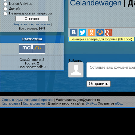
Gelandewagen
|
Д
Norton Antivirus
Другой
Не пользуюсь антивирусом
[
·
]
Результаты
Архив опросов
Всего ответов:
3645
Статистика
Онлайн всего:
2
Войдите:
Гостей:
2
Пользователей:
0
Отправить
Связь с администрацией проекта
| Webmasterevgen@yandex.ru
Карта сайта
|
Карта форума
| Дизайн и верстка сайта:
SkyFox
Хостинг от
uCoz