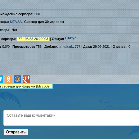
ахождение сервера:
500
вера:
MTA SA
|
Сервер для 30 игроков
рвера:
Нет
с сервера:
77.198.58.26:22003
|
Статус:
:
0.0
/
0
|
Просмотров:
756 |
Добавил:
makatkz777
|
Дата:
29.09.2021 |
Отзывы:
0
Отправить