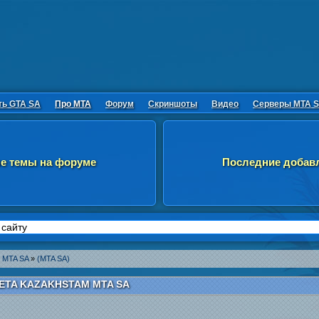
ть GTA SA
Про MTA
Форум
Скриншоты
Видео
Серверы MTA 
е темы на форуме
Последние добав
 MTA SA
»
(MTA SA)
ETA KAZAKHSTAM MTA SA