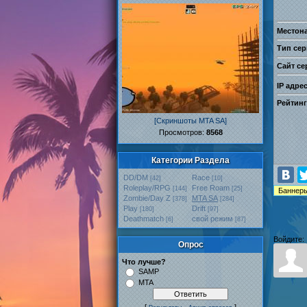
Местон
Тип сер
Сайт се
IP адре
Рейтинг
[Скриншоты MTA SA]
Проcмотров:
8568
Категории Раздела
DD/DM
Race
[42]
[10]
Roleplay/RPG
Free Roam
[144]
[25]
Zombie/Day Z
MTA SA
[378]
[284]
Play
Drift
[180]
[97]
Deathmatch
свой режим
[6]
[87]
Войдите:
Опрос
Что лучше?
SAMP
MTA