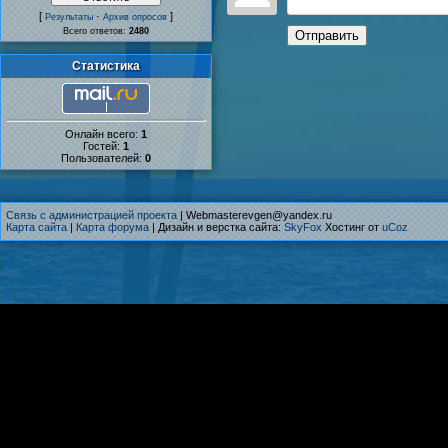
[
·
]
Результаты
Архив опросов
Всего ответов:
2480
Отправить
Статистика
Онлайн всего:
1
Гостей:
1
Пользователей:
0
Связь с администрацией проекта
| Webmasterevgen@yandex.ru
Карта сайта
|
Карта форума
| Дизайн и верстка сайта:
SkyFox
Хостинг от
uCoz