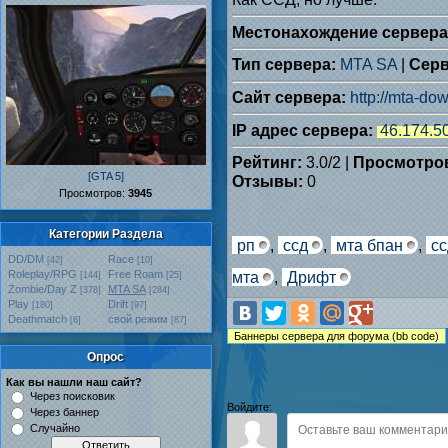
Местонахождение сервера
Тип сервера:
MTA SA
|
Серв
Сайт сервера:
http://mta-do
IP адрес сервера:
46.174.5
Рейтинг:
3.0
/
2
|
Просмотро
[GTA 5]
Отзывы:
0
Проcмотров:
3945
Категории Раздела
рп
,
ссд
,
мта бпан
,
сс
DD/DM
Race
[42]
[10]
Roleplay/RPG
Free Roam
мта
,
Дрифт
[144]
[25]
Zombie/Day Z
MTA SA
[378]
[284]
Play
Drift
[180]
[97]
Deathmatch
свой режим
[6]
[87]
Опрос
Как вы нашли наш сайт?
Через поисковик
Войдите:
Через баннер
Случайно