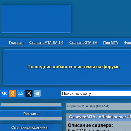
Главная
Скачать MTA SA 1.6
Скачать GTA SA
Про MTA
Фор
Последние добавленные темы на форуме
Серверы MTA SA
»
(MTA SA)
Реклама
GesevenMTA - official server #
Описание сервера:
Случайная Картинка
Как ССД, но лучше.