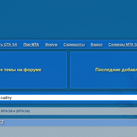
ть GTA SA
Про MTA
Форум
Скриншоты
Видео
Серверы MTA 
е темы на форуме
Последние добав
 MTA SA
»
(MTA SA)
KZ