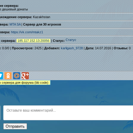
ие сервера:
е дешевый донаты
ахождение сервера:
Kazakhstan
вера:
MTA SA
|
Сервер для 30 игроков
рвера:
https://vk.com/mtakz1
с сервера:
185.117.152.13:20056
|
Статус:
:
0.0
/
0
|
Просмотров:
2425 |
Добавил:
karligash_9728
|
Дата:
14.07.2016 |
Отзывы:
0
Отправить