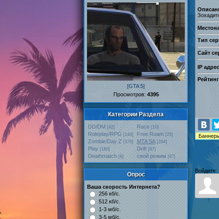
Описан
Зохадит
Местон
Тип сер
Сайт се
IP адре
Рейтинг
[GTA 5]
Проcмотров:
4395
Категории Раздела
DD/DM
Race
[42]
[10]
Roleplay/RPG
Free Roam
[144]
[25]
Zombie/Day Z
MTA SA
[378]
[284]
Play
Drift
[180]
[97]
Deathmatch
свой режим
[6]
[87]
Войдите:
Опрос
Ваша скорость Интернета?
256 кб/с.
512 кб/с.
1-3 мб/с.
3-5 мб/с.