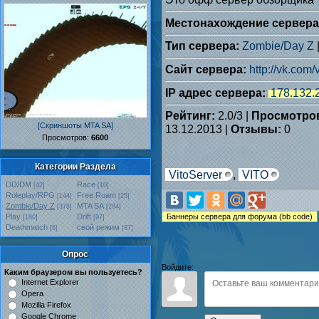
Местонахождение сервера
Тип сервера:
Zombie/Day Z
Сайт сервера:
http://vk.com
IP адрес сервера:
178.132.
Рейтинг:
2.0
/
3
|
Просмотро
[Скриншоты MTA SA]
13.12.2013 |
Отзывы:
0
Проcмотров:
6600
Категории Раздела
VitoServer
,
VITO
DD/DM
Race
[42]
[10]
Roleplay/RPG
Free Roam
[144]
[25]
Zombie/Day Z
MTA SA
[378]
[284]
Play
Drift
[180]
[97]
Deathmatch
свой режим
[6]
[87]
Опрос
Войдите:
Каким браузером вы пользуетесь?
Internet Explorer
Opera
Mozilla Firefox
Google Chrome