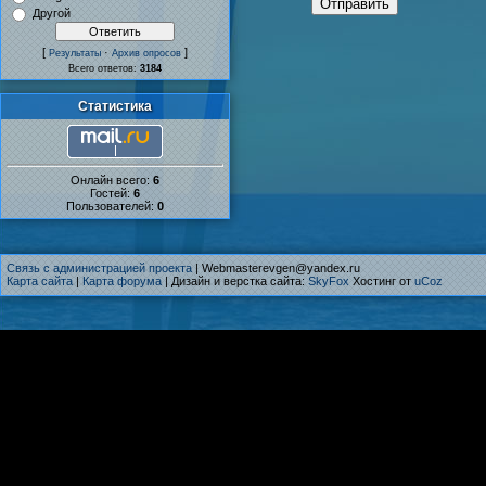
Отправить
Другой
[
·
]
Результаты
Архив опросов
Всего ответов:
3184
Статистика
Онлайн всего:
6
Гостей:
6
Пользователей:
0
Связь с администрацией проекта
| Webmasterevgen@yandex.ru
Карта сайта
|
Карта форума
| Дизайн и верстка сайта:
SkyFox
Хостинг от
uCoz