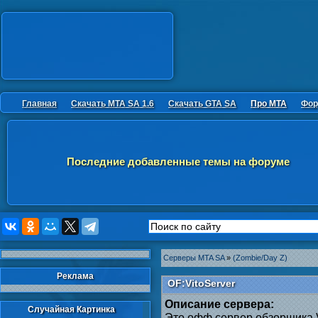
Главная
Скачать MTA SA 1.6
Скачать GTA SA
Про MTA
Фор
Последние добавленные темы на форуме
Серверы MTA SA
»
(Zombie/Day Z)
Реклама
OF:VitoServer
Описание сервера:
Случайная Картинка
Это офф сервер обзорщика V