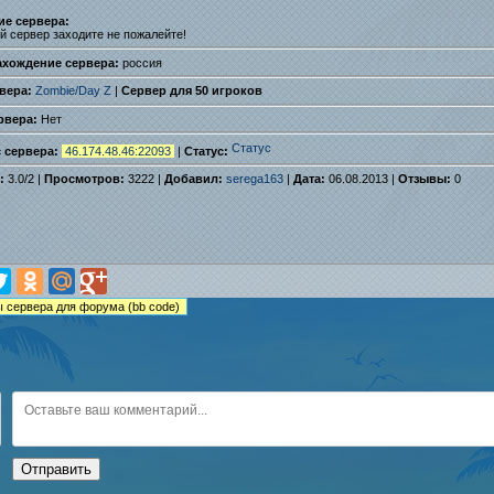
ие сервера:
й сервер заходите не пожалейте!
ахождение сервера:
россия
вера:
Zombie/Day Z
|
Сервер для 50 игроков
рвера:
Нет
с сервера:
46.174.48.46:22093
|
Статус:
:
3.0
/
2
|
Просмотров:
3222 |
Добавил:
serega163
|
Дата:
06.08.2013 |
Отзывы:
0
Отправить