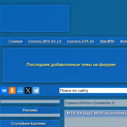
Главная
Скачать MTA SA 1.6
Скачать GTA SA
Про MTA
Фор
Последние добавленные темы на форуме
Серверы MTA SA
»
(Zombie/Day Z)
Реклама
MTA:SA DayZ MOD vk.com/mta
Случайная Картинка