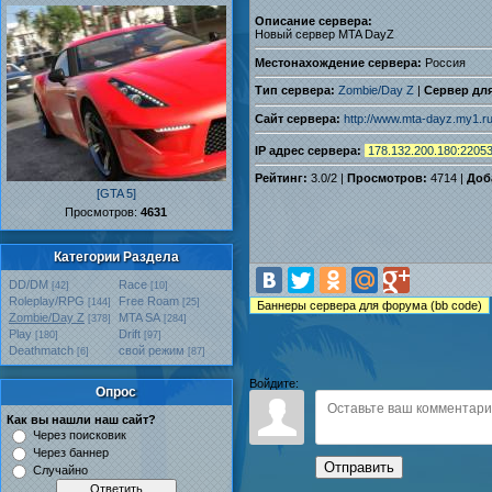
Описание сервера:
Новый сервер MTA DayZ
Местонахождение сервера:
Россия
Тип сервера:
Zombie/Day Z
|
Сервер для
Сайт сервера:
http://www.mta-dayz.my1.r
IP адрес сервера:
178.132.200.180:2205
Рейтинг:
3.0
/
2
|
Просмотров:
4714 |
Доб
[GTA 5]
Проcмотров:
4631
Категории Раздела
DD/DM
Race
[42]
[10]
Roleplay/RPG
Free Roam
[144]
[25]
Zombie/Day Z
MTA SA
[378]
[284]
Play
Drift
[180]
[97]
Deathmatch
свой режим
[6]
[87]
Войдите:
Опрос
Как вы нашли наш сайт?
Через поисковик
Через баннер
Отправить
Случайно