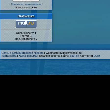
[
·
]
Результаты
Архив опросов
Всего ответов:
2480
Статистика
Онлайн всего:
1
Гостей:
1
Пользователей:
0
Связь с администрацией проекта
| Webmasterevgen@yandex.ru
Карта сайта
|
Карта форума
| Дизайн и верстка сайта:
SkyFox
Хостинг от
uCoz