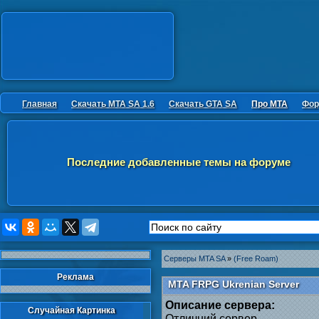
Главная
Скачать MTA SA 1.6
Скачать GTA SA
Про MTA
Фор
Последние добавленные темы на форуме
Серверы MTA SA
»
(Free Roam)
Реклама
MTA FRPG Ukrenian Server
Описание сервера:
Случайная Картинка
Отличний сервер.