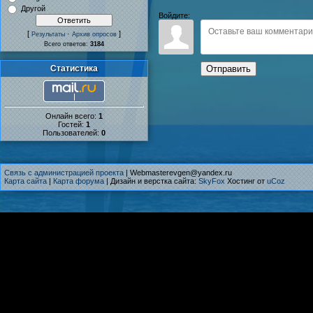
Другой
Войдите:
[
·
]
Результаты
Архив опросов
Всего ответов:
3184
Статистика
Отправить
Онлайн всего:
1
Гостей:
1
Пользователей:
0
Связь с администрацией проекта
| Webmasterevgen@yandex.ru
Карта сайта
|
Карта форума
| Дизайн и верстка сайта:
SkyFox
Хостинг от
uCoz