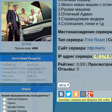
1.Много нових машин с отли
2.Руские машини
3.Отличний Админ
3.Справедливие модери
4.Созтизания, гонки и т.д
Местонахождение сервера
Тип сервера:
Free Roam
|
С
[GTA 5]
Сайт сервера:
http://нету
Проcмотров:
4898
IP адрес сервера:
46.174.4
Категории Раздела
Рейтинг:
0.0
/
0
|
Просмотро
DD/DM
Race
[42]
[10]
Отзывы:
0
Roleplay/RPG
Free Roam
[144]
[25]
Zombie/Day Z
MTA SA
[378]
[284]
Play
Drift
[180]
[97]
Deathmatch
свой режим
[6]
[87]
мта
Опрос
Каким браузером вы пользуетесь?
Internet Explorer
Opera
Mozilla Firefox
Google Chrome