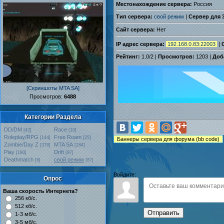
Местонахождение сервера:
Россия
Тип сервера:
свой режим
|
Сервер для 
Сайт сервера:
Нет
IP адрес сервера:
192.168.0.83:22003
|
Рейтинг:
1.0
/
2
|
Просмотров:
1203 |
Доб
[Скриншоты MTA SA]
Проcмотров:
6488
Категории Раздела
DD/DM
Race
[42]
[10]
Roleplay/RPG
Free Roam
[144]
[25]
Zombie/Day Z
MTA SA
[378]
[284]
Play
Drift
[180]
[97]
Deathmatch
свой режим
[6]
[87]
Войдите:
Опрос
Ваша скорость Интернета?
256 кб/с.
512 кб/с.
Отправить
1-3 мб/с.
3-5 мб/с.