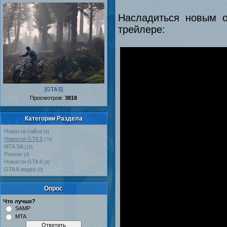
Насладиться новым о
трейлере:
[GTA 5]
Проcмотров:
3818
Категории Раздела
Новости сайта
[4]
Новости GTA 5
[70]
MTA SA
[16]
Разное
[4]
Новости GTA 6
[4]
GTA 6 видео
[0]
Опрос
Что лучше?
SAMP
MTA