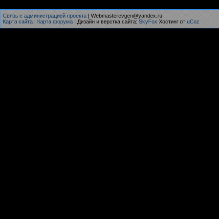
Связь с администрацией проекта
| Webmasterevgen@yandex.ru
Карта сайта
|
Карта форума
| Дизайн и верстка сайта:
SkyFox
Хостинг от
uCoz